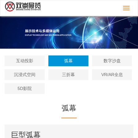
切
换
导
航
互动投影
弧幕
数字沙盘
沉浸式空间
三折幕
VR/AR全息
5D影院
弧幕
巨型弧幕